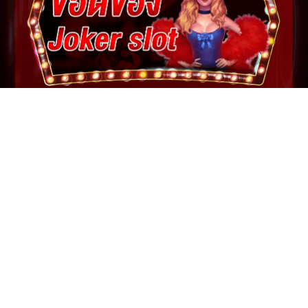
บทความ