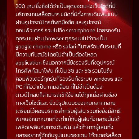
200 เกม ซึ่งถือได้ว่าเป็นสุดยอดแห่งเว็บไซต์ที่มี
บริการเกมสล็อตนาๆ ชนิดที่มีทั้งการเดิมพันแบบ
ผ่านอุปกรณ์โทรศัพท์มือถือ และอุปกรณ์
คอมพิวเตอร์ รวมไปถึง smartphone โดยรองรับ
ทุกระบบ ผ่าน browser ทุกระบบไม่ว่าจะเป็น
google chrome หรือ safari ที่มาพร้อมกับระบบที่
มีความทันสมัยโดยไม่จำเป็นต้องโหลด
application ซึ่งนอกจากนี้ยังรองรับทั้งอุปกรณ์
โทรศัพท์สมาโฟน ที่เป็น 3G และ 5G รวมไปถึง
คอมพิวเตอร์ทุกรุ่นที่รองรับทั้งระบบ windows และ
PC ที่ถือว่าเป็น เกมสล็อต ที่ไม่จำเป็นต้อง
ดาวน์โหลดก็สามารถเข้าใช้งานได้ทุกเมื่อผ่านช่อง
ทางเว็บไซต์และ ยังมีรูปแบบของเกมหลากหลาย
เตรียมไว้คอยบริการสำหรับผู้เล่น รวมถึงยังมีสิทธิ
พิเศษอีกมากมายที่จะทำให้กับผู้เล่นทั้งหลายนั้นได้
เพลิดเพลินกับการเดิมพัน แล้วถ้าหากผู้เล่นทั้ง
หลายอยากรู้จักกับรูปแบบของเกม โจ๊กเกอร์สล็อต