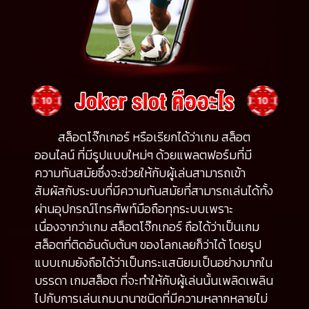
สล็อตโจ๊กเกอร์ หรือเรียกได้ว่าเกม สล็อต
ออนไลน์ ที่มีรูปแบบใหม่ๆ ด้วยแพลตฟอร์มที่มี
ความทันสมัยซึ่งจะช่วยให้กับผู้เล่นสามารถเข้า
สัมผัสกับระบบที่มีความทันสมัยที่สามารถเล่นได้ทั้ง
ผ่านอุปกรณ์โทรศัพท์มือถือทุกระบบเพราะ
เนื่องจากว่าเกม สล็อตโจ๊กเกอร์ ถือได้ว่าเป็นเกม
สล็อตที่ติดอันดับต้นๆ ของโลกเลยก็ว่าได้ โดยรูป
แบบเกมยังถือได้ว่าเป็นกระแสนิยมเป็นอย่างมากใน
บรรดา เกมสล็อต ที่จะทำให้กับผู้เล่นนั้นเพลิดเพลิน
ไปกับการเล่นเกมนานาชนิดที่มีความหลากหลายไม่