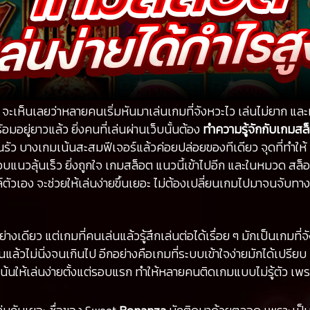
ะเห็นเลยว่าหลายคนเริ่มหันมาเล่นเกมที่จังหวะไว เล่นไม่ยาก และมี
มอยู่ยาวแล้ว ยิ่งคนที่เล่นผ่านเว็บนั้นต้อง
ทำความรู้จักกับเกมสล็
้นรัว บางเกมเน้นสะสมฟีเจอร์แล้วค่อยปล่อยของทีเดียว จุดที่ทำให้
ชอบแนวลุ้นเร็ว ยิ่งถูกใจ เกมสล็อต แนวนี้เข้าไปอีก และในหมวด สล็
ล์ตัวเอง จะช่วยให้เล่นง่ายขึ้นเยอะ ไม่ต้องเปลี่ยนเกมไปมาจนจับท
างเดียว แต่เกมที่คนเล่นแล้วรู้สึกเล่นต่อได้เรื่อย ๆ มักเป็นเกมที
่นแล้วไม่นิ่งจนเกินไป อีกอย่างคือเกมที่ระบบเข้าใจง่ายมักได้เปรี
้นให้เล่นง่ายตั้งแต่รอบแรก ทำให้หลายคนติดเกมแบบไม่รู้ตัว เพ