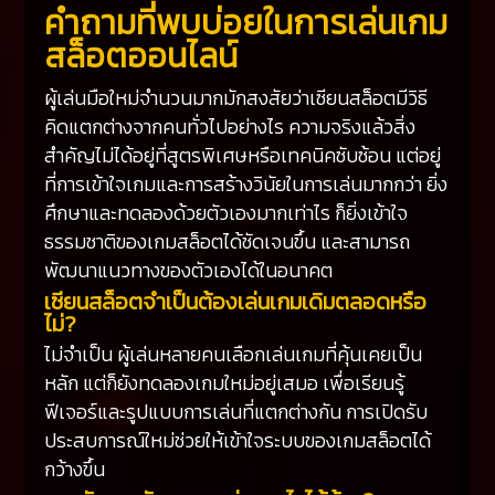
คำถามที่พบบ่อยในการเล่นเกม
สล็อตออนไลน์
ผู้เล่นมือใหม่จำนวนมากมักสงสัยว่าเซียนสล็อตมีวิธี
คิดแตกต่างจากคนทั่วไปอย่างไร ความจริงแล้วสิ่ง
สำคัญไม่ได้อยู่ที่สูตรพิเศษหรือเทคนิคซับซ้อน แต่อยู่
ที่การเข้าใจเกมและการสร้างวินัยในการเล่นมากกว่า ยิ่ง
ศึกษาและทดลองด้วยตัวเองมากเท่าไร ก็ยิ่งเข้าใจ
ธรรมชาติของเกมสล็อตได้ชัดเจนขึ้น และสามารถ
พัฒนาแนวทางของตัวเองได้ในอนาคต
เซียนสล็อตจำเป็นต้องเล่นเกมเดิมตลอดหรือ
ไม่?
ไม่จำเป็น ผู้เล่นหลายคนเลือกเล่นเกมที่คุ้นเคยเป็น
หลัก แต่ก็ยังทดลองเกมใหม่อยู่เสมอ เพื่อเรียนรู้
ฟีเจอร์และรูปแบบการเล่นที่แตกต่างกัน การเปิดรับ
ประสบการณ์ใหม่ช่วยให้เข้าใจระบบของเกมสล็อตได้
กว้างขึ้น