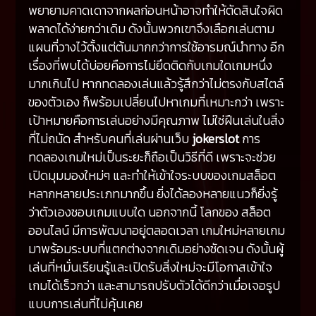
พยายามคาดเดาจากผลก่อนหน้าอาจทำให้ตัดสินใจผิด
พลาดได้ง่ายกว่าเดิม ดังนั้นพวกเขาจึงเลือกเล่นตาม
แผนที่วางไว้ตั้งแต่ต้นมากกว่าการใช้อารมณ์นำทาง อีก
เรื่องที่พบได้บ่อยคือการไม่ยึดติดกับเกมใดเกมหนึ่ง
มากเกินไป หากทดลองเล่นแล้วรู้สึกว่าไม่ตรงกับสไตล์
ของตัวเอง ก็พร้อมเปลี่ยนไปหาเกมที่เหมาะกว่า เพราะ
เป้าหมายคือการเล่นอย่างมีคุณภาพ ไม่ใช่ฝืนเล่นในสิ่ง
ที่ไม่ถนัด สำหรับคนที่เล่นผ่านเว็บ
jokerslot
การ
ทดลองเกมใหม่เป็นระยะก็ถือเป็นวิธีที่ดี เพราะจะช่วย
เปิดมุมมองใหม่ๆ และทำให้เข้าใจระบบของเกมสล็อต
หลากหลายประเภทมากขึ้น ยิ่งได้ลองหลายแนวก็ยิ่งรู้
ว่าตัวเองชอบเกมแบบใด นอกจากนี้ โลกของ สล็อต
ออนไลน์ มีการพัฒนาอยู่ตลอดเวลา เกมใหม่หลายเกม
มาพร้อมระบบที่แตกต่างจากเดิมอย่างชัดเจน ดังนั้นผู้
เล่นที่หมั่นเรียนรู้และเปิดรับสิ่งใหม่จะมีโอกาสเข้าใจ
เกมได้เร็วกว่า และสามารถปรับตัวได้ดีกว่าเมื่อเจอรูป
แบบการเล่นที่ไม่คุ้นเคย