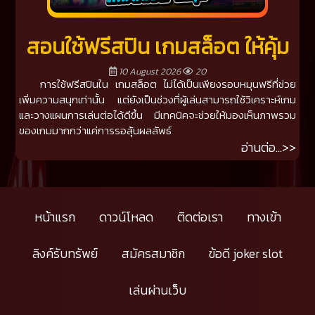
สอนใช้ฟรีสปิน เกมสล็อต ให้คุ้ม
10 August 2026
20
การใช้ฟรีสปินใน เกมสล็อต ไม่ได้เป็นเพียงรอบหมุนฟรีที่ช่วย
เพิ่มความสนุกเท่านั้น แต่ยังเป็นช่วงที่ผู้เล่นสามารถใช้วิเคราะห์เกม
และวางแผนการเล่นต่อได้ดีขึ้น มีเทคนิคจะช่วยให้มองเห็นภาพรวม
ของเกมมากกว่าแค่การรอลุ้นผลลัพธ์
อ่านต่อ...>>
หน้าแรก
ดาวน์โหลด
ติดต่อเรา
ทางเข้า
ลิงค์รับทรัพย์
สมัครสมาชิก
ข้อดี joker slot
เล่นผ่านเว็บ